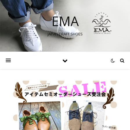
EMA
JAPAN CRAFT SHOES
itter で表示
stagram で表示